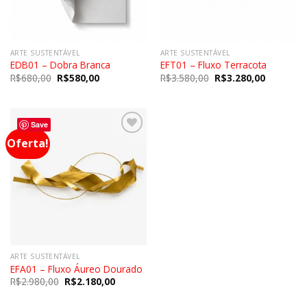
ARTE SUSTENTÁVEL
ARTE SUSTENTÁVEL
EDB01 – Dobra Branca
EFT01 – Fluxo Terracota
R$
680,00
R$
580,00
R$
3.580,00
R$
3.280,00
Save
Oferta!
Adicionar
a lista de
desejos
ARTE SUSTENTÁVEL
EFA01 – Fluxo Áureo Dourado
R$
2.980,00
R$
2.180,00