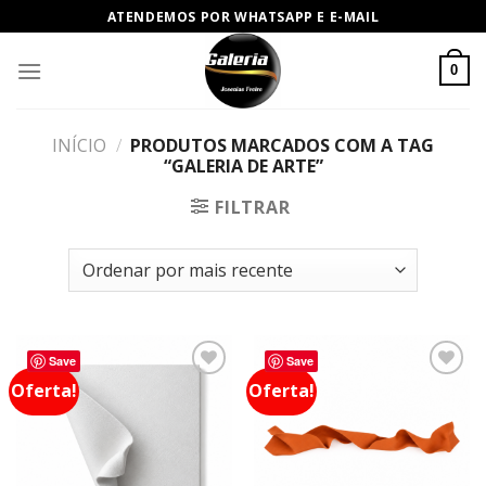
ATENDEMOS POR WHATSAPP E E-MAIL
0
INÍCIO
/
PRODUTOS MARCADOS COM A TAG
“GALERIA DE ARTE”
FILTRAR
Save
Save
Oferta!
Oferta!
Adicionar
Adicionar
a lista de
a lista de
desejos
desejos